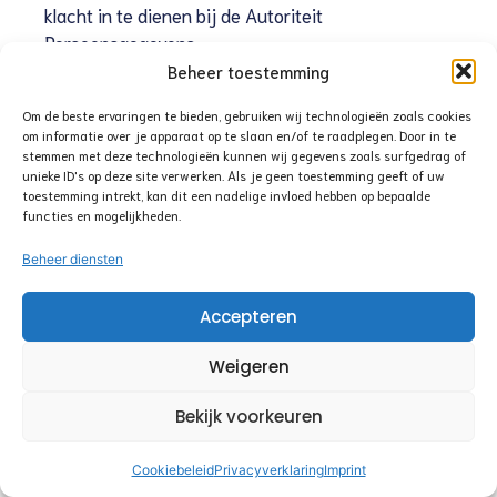
klacht in te dienen bij de Autoriteit
Persoonsgegevens.
Beheer toestemming
10. Contactinformatie
Om de beste ervaringen te bieden, gebruiken wij technologieën zoals cookies
om informatie over je apparaat op te slaan en/of te raadplegen. Door in te
TenderCare B.V.
stemmen met deze technologieën kunnen wij gegevens zoals surfgedrag of
Postbus: Box A8993 | Paxtonstraat 3 N | 8013RP |
unieke ID's op deze site verwerken. Als je geen toestemming geeft of uw
Zwolle
toestemming intrekt, kan dit een nadelige invloed hebben op bepaalde
functies en mogelijkheden.
Nederland
Website:
https://tendercare.nu
Beheer diensten
E-mail:
info@
tendercare.nu
Telefoonnummer: +31644876498
Accepteren
11. Verzoeken om gegevens
Weigeren
Voor de meest voorkomende verzoeken bieden wij
Bekijk voorkeuren
u ook de mogelijkheid gebruik te maken van ons
gegevensaanvraagformulier
Cookiebeleid
Privacyverklaring
Imprint